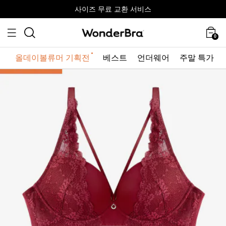
올데이볼류머 기획전
올데이볼류머 기획전
사이즈 무료 교환 서비스
사이즈 무료 교환 서비스
최대 10% 할인 쿠폰 + 사은품 증정
0
올데이볼류머 기획전
베스트
언더웨어
주말 특가