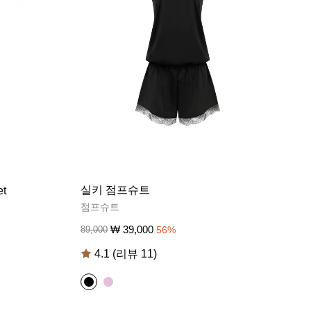
실키 점프슈트
t
점프슈트
₩
39,000
89,000
56
%
4.1 (리뷰 11)