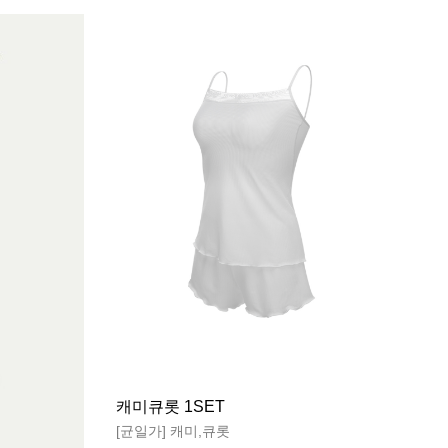
캐미큐롯 1SET
[균일가] 캐미,큐롯