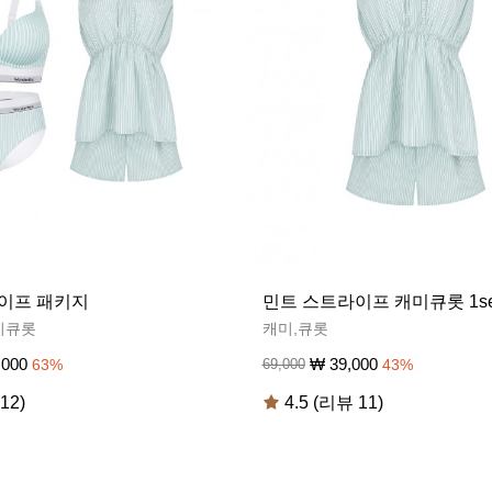
이프 패키지
민트 스트라이프 캐미큐롯 1se
미큐롯
캐미,큐롯
,000
₩
39,000
63
%
69,000
43
%
12)
4.5 (리뷰 11)