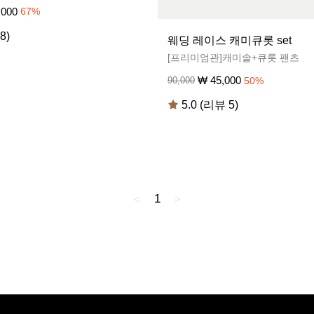
,000
67
%
8)
웨딩 레이스 캐미큐롯 set
[프리미엄관]캐미솔+큐롯 팬츠
₩
45,000
90,000
50
%
5.0 (리뷰 5)
1