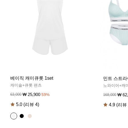
베이직 캐미큐롯 1set
민트 스트라
캐미솔+큐롯 팬츠
노와이어+캐
₩
25,900
63,000
59
%
₩
62
168,000
5.0 (리뷰 4)
4.9 (리뷰 