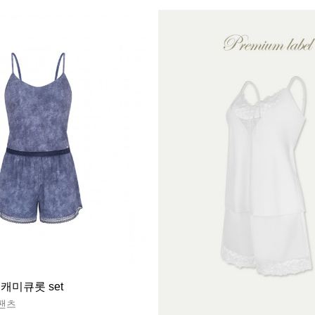
캐미큐롯 set
팬츠