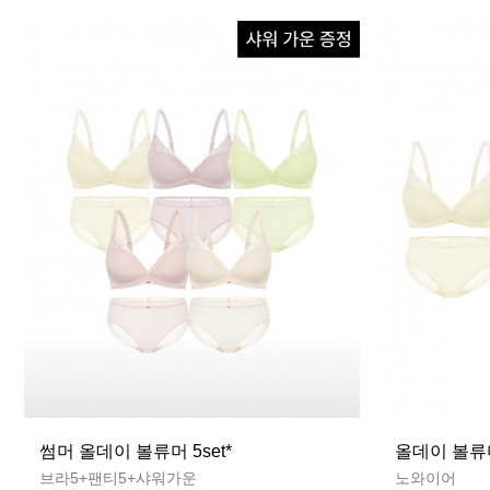
썸머 올데이 볼류머 5set*
올데이 볼류머
브라5+팬티5+샤워가운
노와이어