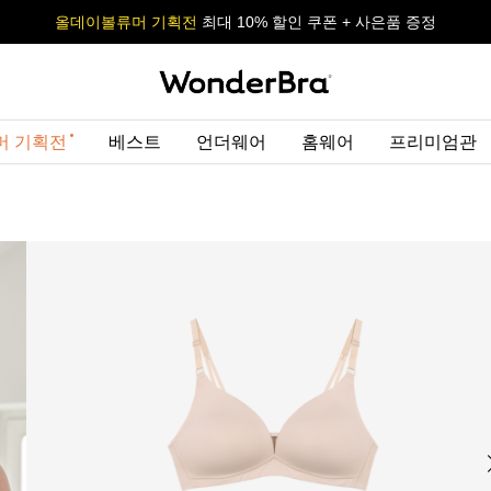
올데이볼류머 기획전
올데이볼류머 기획전
사이즈 무료 교환 서비스
사이즈 무료 교환 서비스
최대 10% 할인 쿠폰 + 사은품 증정
머 기획전
베스트
언더웨어
홈웨어
프리미엄관