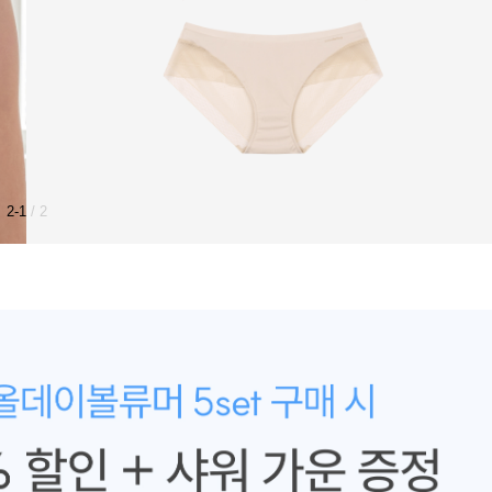
2-1
/ 2