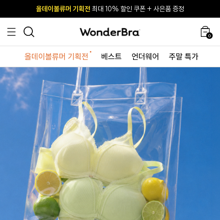
올데이볼류머 기획전
올데이볼류머 기획전
사이즈 무료 교환 서비스
사이즈 무료 교환 서비스
최대 10% 할인 쿠폰 + 사은품 증정
최대 10% 할인 쿠폰 + 사은품 증정
0
올데이볼류머 기획전
베스트
언더웨어
주말 특가