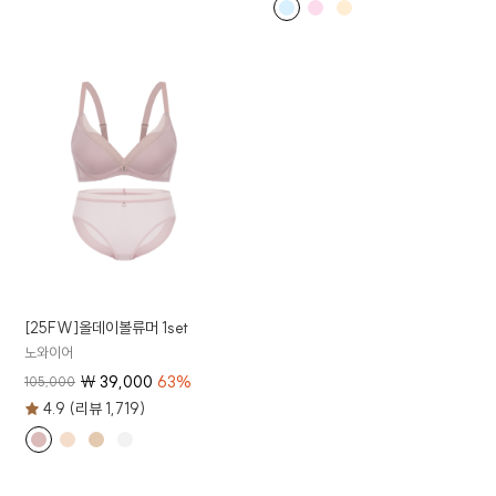
[25FW]올데이볼류머 1set
노와이어
₩
39,000
63
%
105,000
4.9 (리뷰 1,719)