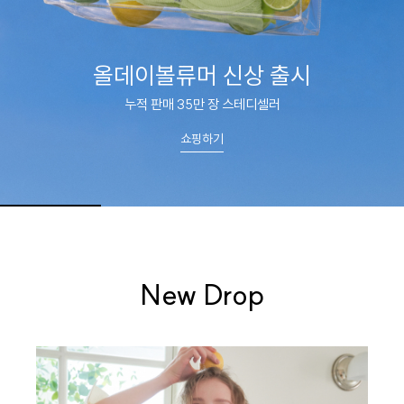
올데이볼류머 신상 출시
누적 판매 35만 장 스테디셀러
쇼핑하기
New Drop