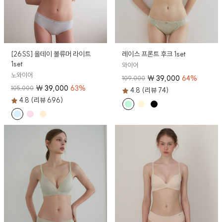
[26SS] 올데이 볼류머 라이트
레이스 프론트 후크 1set
1set
와이어
노와이어
₩
39,000
64
%
109,000
₩
39,000
63
%
105,000
4.8 (리뷰 74)
4.8 (리뷰 696)