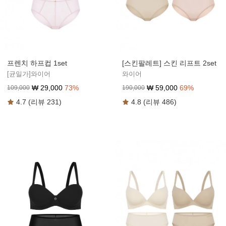
프렌치 하프컵 1set
[스킨팔레트] 스킨 리프트 2set
[균일가]와이어
와이어
₩
29,000
73
%
₩
59,000
69
%
109,000
190,000
4.7 (리뷰 231)
4.8 (리뷰 486)