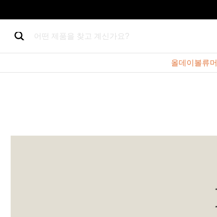
어떤 제품을 찾고 계신가요?
올데이볼류머