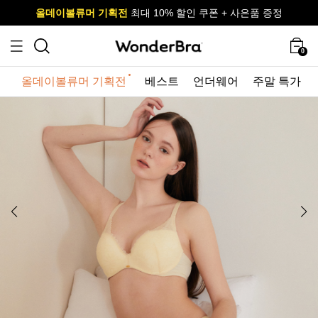
올데이볼류머 기획전
올데이볼류머 기획전
사이즈 무료 교환 서비스
사이즈 무료 교환 서비스
최대 10% 할인 쿠폰 + 사은품 증정
최대 10% 할인 쿠폰 + 사은품 증정
0
올데이볼류머 기획전
베스트
언더웨어
주말 특가