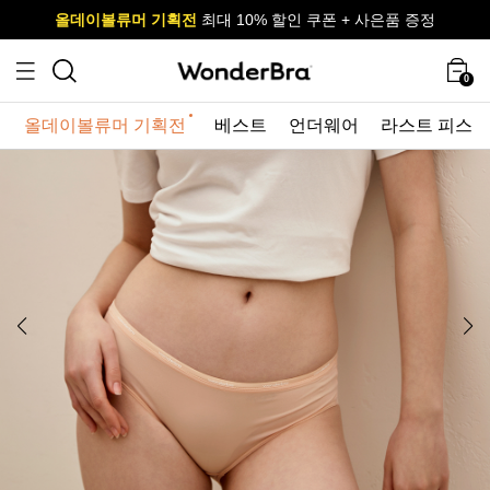
올데이볼류머 기획전
올데이볼류머 기획전
사이즈 무료 교환 서비스
사이즈 무료 교환 서비스
최대 10% 할인 쿠폰 + 사은품 증정
0
올데이볼류머 기획전
베스트
언더웨어
라스트 피스