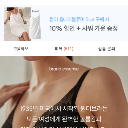
핏&화보
리뷰
(511)
상품 문의