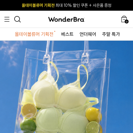
올데이볼류머 기획전
올데이볼류머 기획전
사이즈 무료 교환 서비스
사이즈 무료 교환 서비스
최대 10% 할인 쿠폰 + 사은품 증정
최대 10% 할인 쿠폰 + 사은품 증정
0
올데이볼류머 기획전
베스트
언더웨어
주말 특가