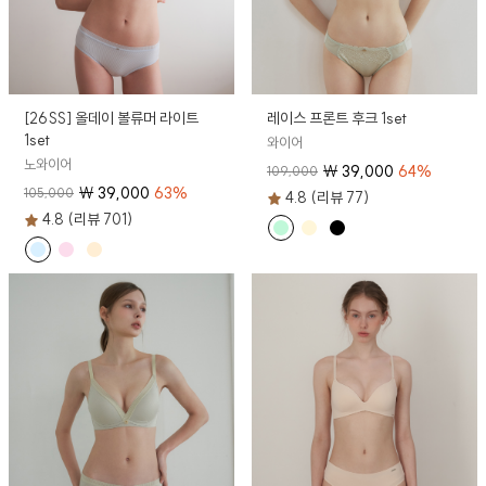
[26SS] 올데이 볼류머 라이트
레이스 프론트 후크 1set
1set
와이어
노와이어
₩
39,000
64
%
109,000
₩
39,000
63
%
105,000
4.8 (리뷰 77)
4.8 (리뷰 701)