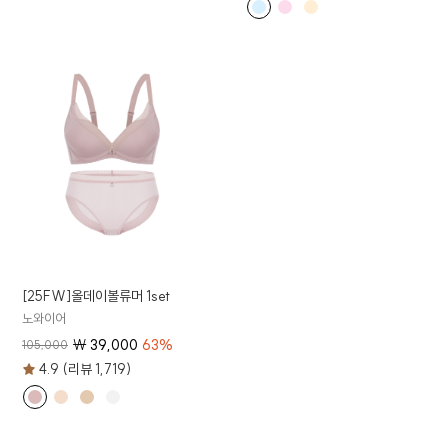
[25FW]올데이볼류머 1set
노와이어
₩
39,000
63
%
105,000
4.9 (리뷰 1,719)