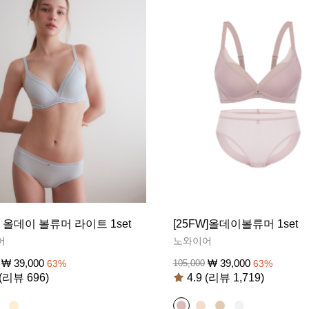
S] 올데이 볼류머 라이트 1set
[25FW]올데이볼류머 1set
어
노와이어
₩
39,000
₩
39,000
63
%
105,000
63
%
 (리뷰 696)
4.9 (리뷰 1,719)