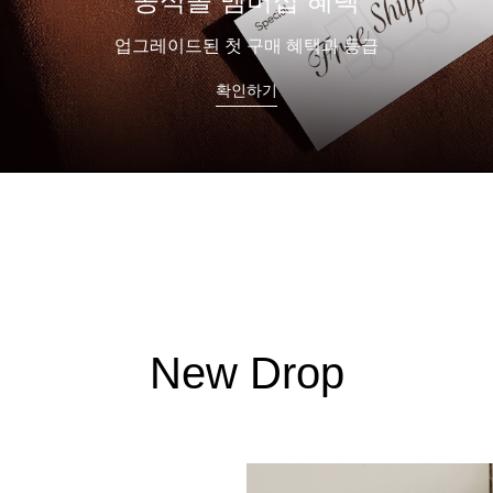
올데이볼류머 신상 출시
누적 판매 35만 장 스테디셀러
쇼핑하기
New Drop