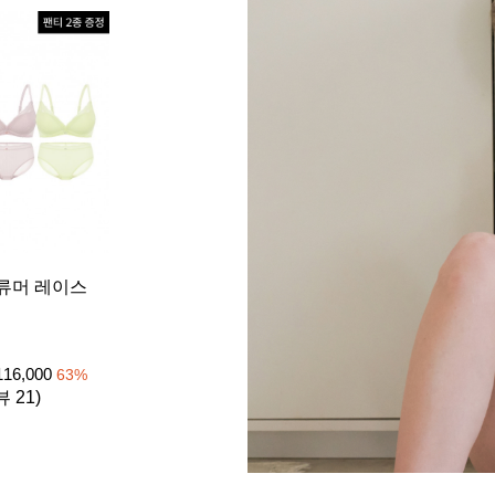
[26SS] 
류머 레이스
이트 1set
노와이어
₩
39
105,000
116,000
63
%
4.8 (리뷰 
뷰 21)