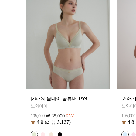
[26SS] 올데이 볼류머 1set
[26S
노와이어
노와이
₩
39,000
105,000
63
%
105,000
4.9 (리뷰 3,137)
4.8