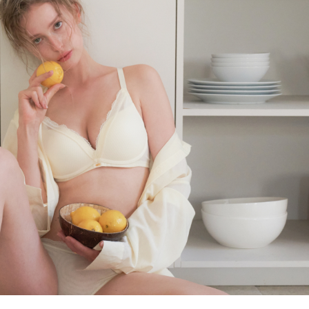
올데이 볼류머 라
[26SS] 올데이 볼류머 라
이트 3set
노와이어
,000
63
%
₩
110,000
315,000
65
%
696)
4.8 (리뷰 696)