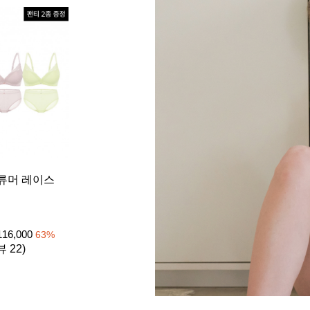
[26SS] 
류머 레이스
이트 1set
노와이어
₩
39
105,000
116,000
63
%
4.8 (리뷰 
뷰 22)