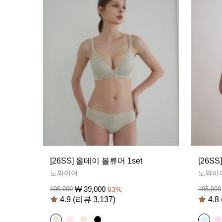
[26SS] 올데이 볼류머 1set
[26S
노와이어
노와이
₩
39,000
105,000
63
%
105,000
4.9 (리뷰 3,137)
4.8