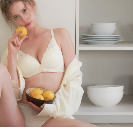
올데이 볼류머 라
[26SS] 올데이 볼류머 라
이트 3set
노와이어
,000
63
%
₩
110,000
315,000
65
%
696)
4.8 (리뷰 696)