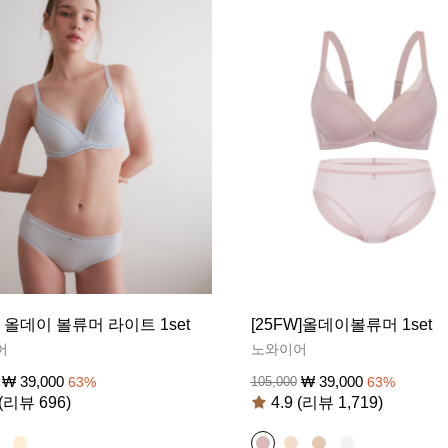
S] 올데이 볼류머 라이트 1set
[25FW]올데이볼류머 1set
어
노와이어
₩
39,000
₩
39,000
63
%
105,000
63
%
 (리뷰 696)
4.9 (리뷰 1,719)