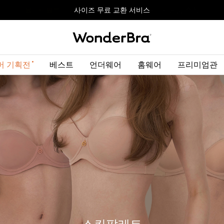
올데이볼류머 기획전
올데이볼류머 기획전
사이즈 무료 교환 서비스
사이즈 무료 교환 서비스
최대 10% 할인 쿠폰 + 사은품 증정
머 기획전
베스트
언더웨어
홈웨어
프리미엄관