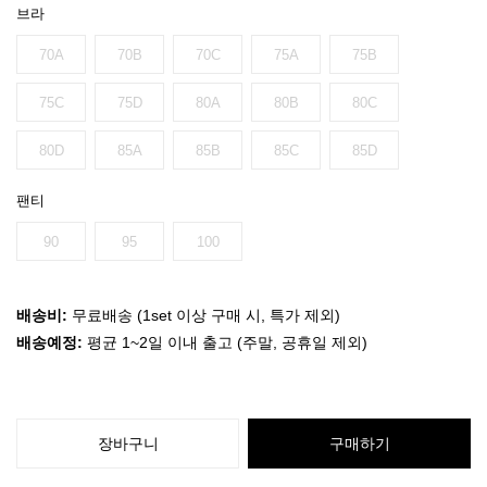
브라
70A
70B
70C
75A
75B
75C
75D
80A
80B
80C
80D
85A
85B
85C
85D
팬티
90
95
100
배송비:
무료배송 (1set 이상 구매 시, 특가 제외)
배송예정:
평균 1~2일 이내 출고 (주말, 공휴일 제외)
장바구니
구매하기