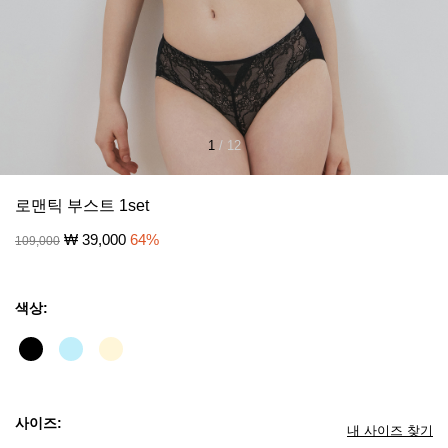
1
/
12
로맨틱 부스트 1set
₩
39,000
64
%
109,000
색상:
사이즈:
내 사이즈 찾기