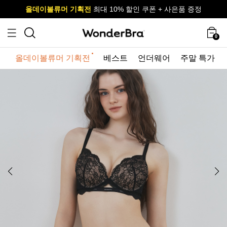
올데이볼류머 기획전
올데이볼류머 기획전
사이즈 무료 교환 서비스
사이즈 무료 교환 서비스
최대 10% 할인 쿠폰 + 사은품 증정
0
올데이볼류머 기획전
베스트
언더웨어
주말 특가