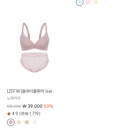
[25FW]올데이볼류머 1set
노와이어
₩
39,000
63
%
105,000
4.9 (리뷰 1,719)