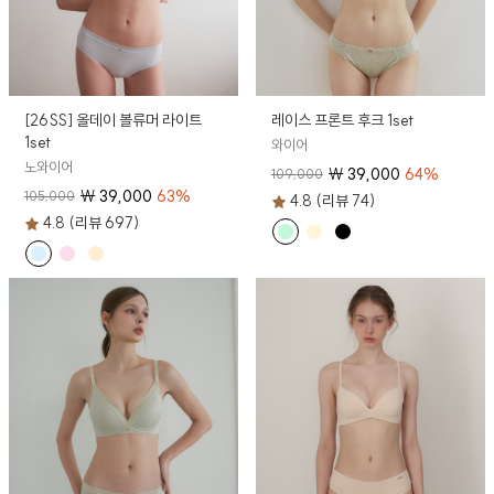
[26SS] 올데이 볼류머 라이트
레이스 프론트 후크 1set
1set
와이어
노와이어
₩
39,000
64
%
109,000
₩
39,000
63
%
105,000
4.8 (리뷰 74)
4.8 (리뷰 697)