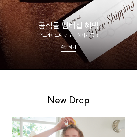
올데이볼류머 신상 출시
누적 판매 35만 장 스테디셀러
쇼핑하기
New Drop