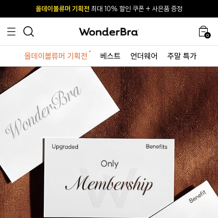
올데이볼류머 기획전
올데이볼류머 기획전
사이즈 무료 교환 서비스
사이즈 무료 교환 서비스
최대 10% 할인 쿠폰 + 사은품 증정
최대 10% 할인 쿠폰 + 사은품 증정
0
올데이볼류머 기획전
베스트
언더웨어
주말 특가