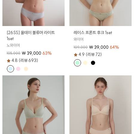
[26SS] 올데이 볼류머 라이트
레이스 프론트 후크 1set
1set
와이어
노와이어
₩
39,000
64
%
109,000
₩
39,000
63
%
105,000
4.9 (리뷰 72)
4.8 (리뷰 693)