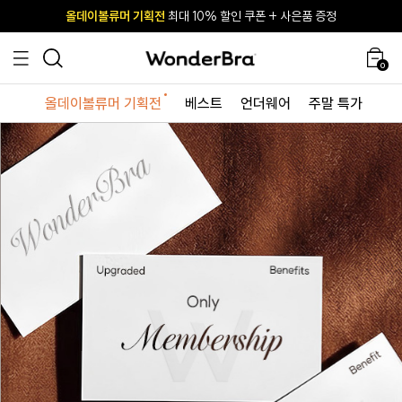
올데이볼류머 기획전
올데이볼류머 기획전
사이즈 무료 교환 서비스
사이즈 무료 교환 서비스
최대 10% 할인 쿠폰 + 사은품 증정
최대 10% 할인 쿠폰 + 사은품 증정
0
올데이볼류머 기획전
베스트
언더웨어
주말 특가