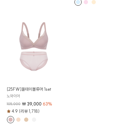
[25FW]올데이볼류머 1set
노와이어
₩
39,000
63
%
105,000
4.9 (리뷰 1,718)