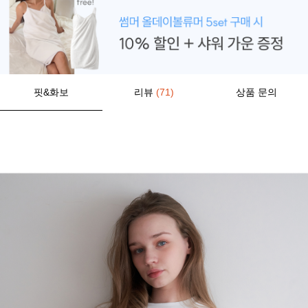
핏&화보
리뷰
(71)
상품 문의