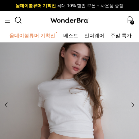
올데이볼류머 기획전
올데이볼류머 기획전
사이즈 무료 교환 서비스
사이즈 무료 교환 서비스
최대 10% 할인 쿠폰 + 사은품 증정
최대 10% 할인 쿠폰 + 사은품 증정
0
올데이볼류머 기획전
베스트
언더웨어
주말 특가