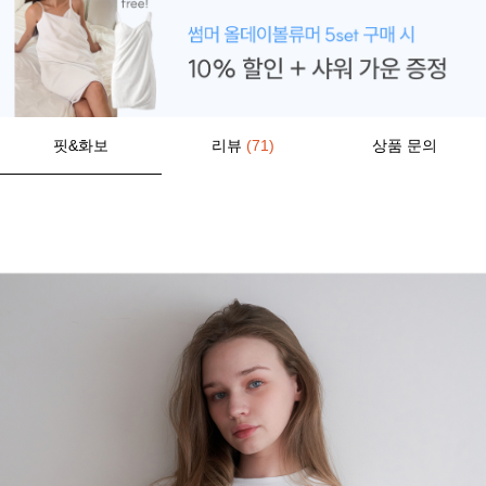
핏&화보
리뷰
(71)
상품 문의