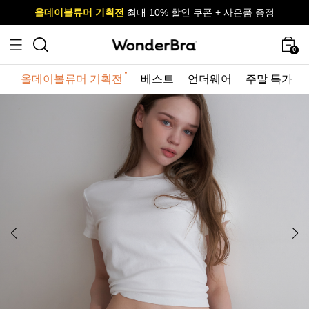
올데이볼류머 기획전
올데이볼류머 기획전
사이즈 무료 교환 서비스
사이즈 무료 교환 서비스
최대 10% 할인 쿠폰 + 사은품 증정
0
올데이볼류머 기획전
베스트
언더웨어
주말 특가