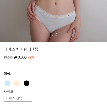
1
/
12
레이스 치키팬티 1종
₩
9,900
72
%
35,000
색상:
사이즈