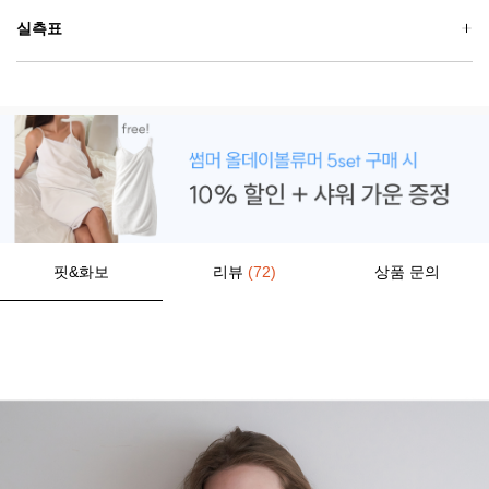
실측표
핏&화보
리뷰
(72)
상품 문의