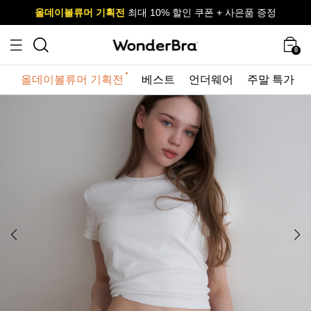
올데이볼류머 기획전
올데이볼류머 기획전
사이즈 무료 교환 서비스
사이즈 무료 교환 서비스
최대 10% 할인 쿠폰 + 사은품 증정
0
올데이볼류머 기획전
베스트
언더웨어
주말 특가