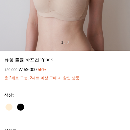
1
/
8
퓨징 볼륨 하프컵 2pack
₩
59,000
55
%
130,000
총 2세트 구성, 2세트 이상 구매 시 할인 상품
색상: