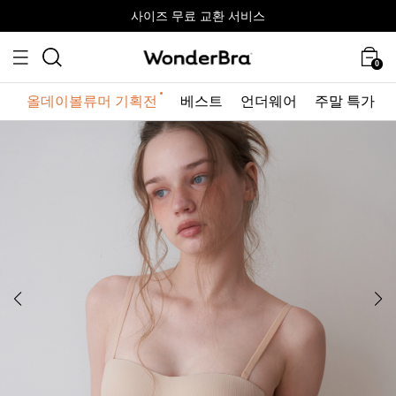
올데이볼류머 기획전
올데이볼류머 기획전
사이즈 무료 교환 서비스
사이즈 무료 교환 서비스
최대 10% 할인 쿠폰 + 사은품 증정
0
올데이볼류머 기획전
베스트
언더웨어
주말 특가