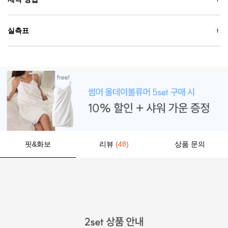
실측표
핏&화보
리뷰
(48)
상품 문의