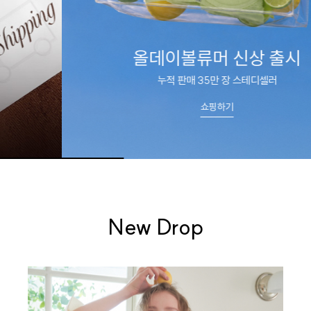
올데이볼류머 신상 출시
누적 판매 35만 장 스테디셀러
쇼핑하기
New Drop