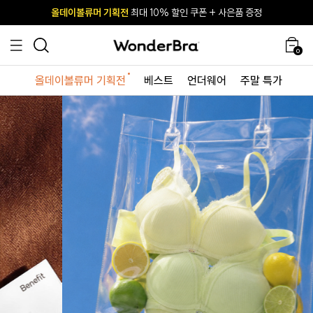
올데이볼류머 기획전
올데이볼류머 기획전
사이즈 무료 교환 서비스
사이즈 무료 교환 서비스
최대 10% 할인 쿠폰 + 사은품 증정
최대 10% 할인 쿠폰 + 사은품 증정
0
올데이볼류머 기획전
베스트
언더웨어
주말 특가