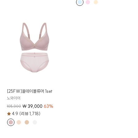
[25FW]올데이볼류머 1set
노와이어
₩
39,000
63
%
105,000
4.9 (리뷰 1,718)