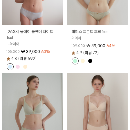
[26SS] 올데이 볼류머 라이트
레이스 프론트 후크 1set
1set
와이어
노와이어
₩
39,000
64
%
109,000
₩
39,000
63
%
105,000
4.9 (리뷰 72)
4.8 (리뷰 692)