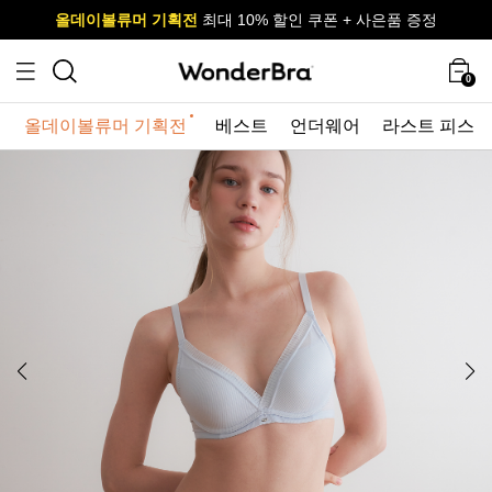
올데이볼류머 기획전
올데이볼류머 기획전
사이즈 무료 교환 서비스
사이즈 무료 교환 서비스
최대 10% 할인 쿠폰 + 사은품 증정
0
올데이볼류머 기획전
베스트
언더웨어
라스트 피스