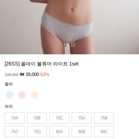
1
/
12
[26SS] 올데이 볼류머 라이트 1set
₩
39,000
63
%
105,000
컬러
브라
70A
70B
70C
75A
75B
75C
75D
80A
80B
80C