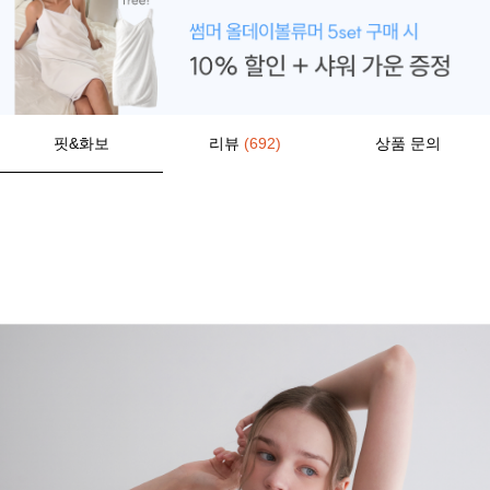
핏&화보
리뷰
(692)
상품 문의