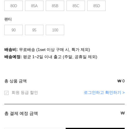
80D
85A
85B
85C
85D
팬티
90
95
100
배송비:
무료배송 (1set 이상 구매 시, 특가 제외)
배송예정:
평균 1~2일 이내 출고 (주말, 공휴일 제외)
총 상품 금액
₩
0
회원 등급 할인
로그인하고 확인하기 >
₩
총 결제 예정 금액