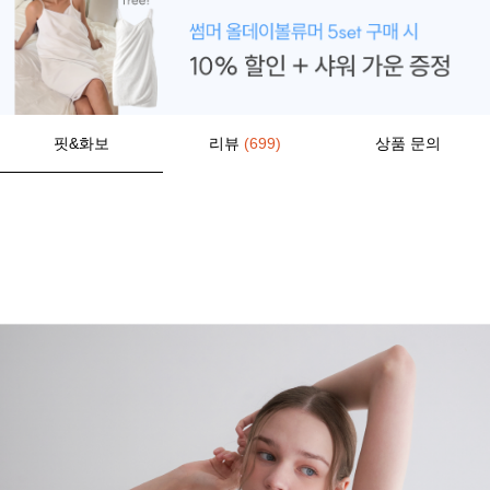
핏&화보
리뷰
(699)
상품 문의