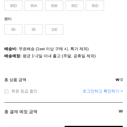
80D
85A
85B
85C
85D
팬티
90
95
100
배송비:
무료배송 (1set 이상 구매 시, 특가 제외)
배송예정:
평균 1~2일 이내 출고 (주말, 공휴일 제외)
총 상품 금액
₩
0
회원 등급 할인
로그인하고 확인하기 >
₩
총 결제 예정 금액