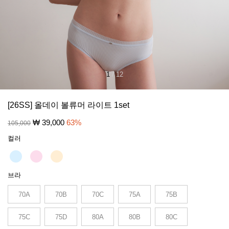
1
/
12
[26SS] 올데이 볼류머 라이트 1set
₩
39,000
63
%
105,000
컬러
브라
70A
70B
70C
75A
75B
75C
75D
80A
80B
80C