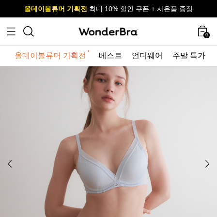
올데이볼류머 기획전
올데이볼류머 기획전
사이즈 무료 교환 서비스
사이즈 무료 교환 서비스
최대 10% 할인 쿠폰 + 사은품 증정
0
올데이볼류머 기획전
베스트
언더웨어
주말 특가