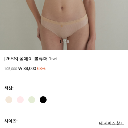
1
/
16
[26SS] 올데이 볼류머 1set
₩
39,000
63
%
105,000
색상:
사이즈:
내 사이즈 찾기