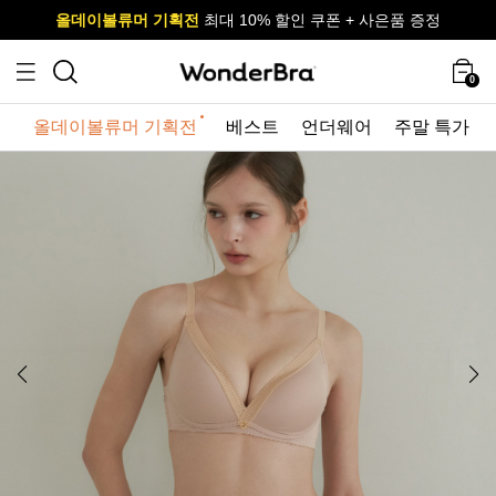
올데이볼류머 기획전
올데이볼류머 기획전
사이즈 무료 교환 서비스
사이즈 무료 교환 서비스
최대 10% 할인 쿠폰 + 사은품 증정
0
올데이볼류머 기획전
베스트
언더웨어
주말 특가