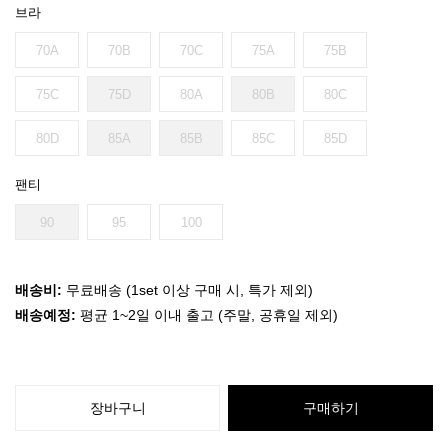
브라
70A
70B
70C
75A
75B
75C
75D
80A
80B
80C
80D
85A
85B
85C
85D
팬티
90
95
100
배송비:
무료배송 (1set 이상 구매 시, 특가 제외)
배송예정:
평균 1~2일 이내 출고 (주말, 공휴일 제외)
장바구니
구매하기