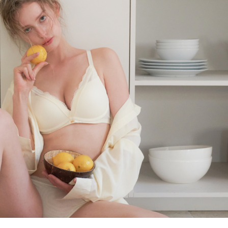
올데이 볼류머 라
[26SS] 올데이 볼류머 라
이트 3set
노와이어
,000
63
%
₩
110,000
315,000
65
%
694)
4.8 (리뷰 694)