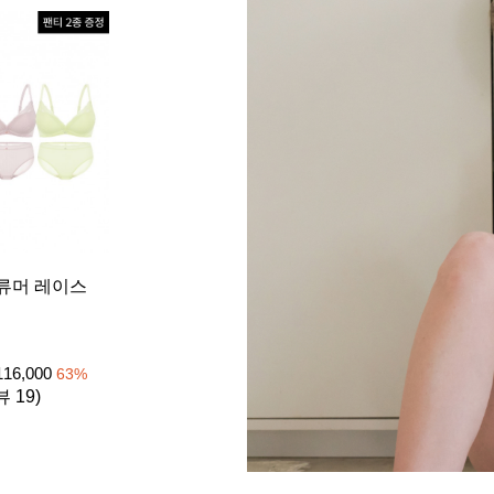
[26SS] 
류머 레이스
이트 1set
노와이어
₩
39
105,000
116,000
63
%
4.8 (리뷰 
뷰 19)