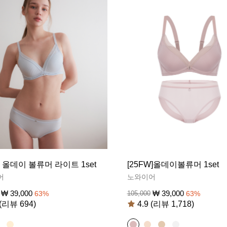
S] 올데이 볼류머 라이트 1set
[25FW]올데이볼류머 1set
어
노와이어
₩
39,000
₩
39,000
63
%
105,000
63
%
 (리뷰 694)
4.9 (리뷰 1,718)