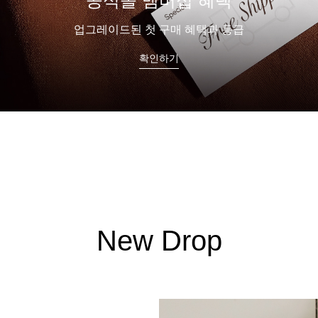
올데이볼류머 신상 출시
누적 판매 35만 장 스테디셀러
쇼핑하기
New Drop