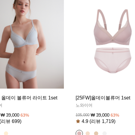
S] 올데이 볼류머 라이트 1set
[25FW]올데이볼류머 1set
어
노와이어
₩
39,000
₩
39,000
63
%
105,000
63
%
 (리뷰 699)
4.9 (리뷰 1,719)