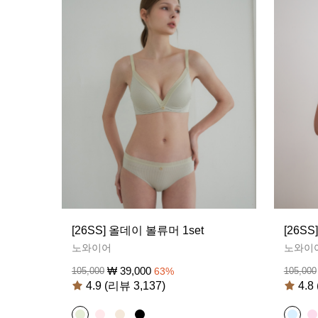
[26SS] 올데이 볼류머 1set
[26S
노와이어
노와이
₩
39,000
105,000
63
%
105,000
4.9 (리뷰 3,137)
4.8