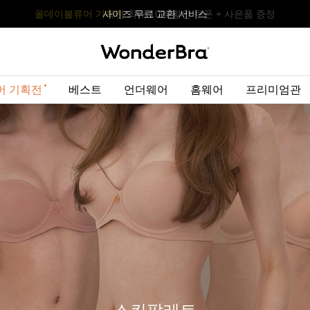
올데이볼류머 기획전
올데이볼류머 기획전
사이즈 무료 교환 서비스
사이즈 무료 교환 서비스
최대 10% 할인 쿠폰 + 사은품 증정
머 기획전
베스트
언더웨어
홈웨어
프리미엄관