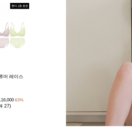
[26SS] 
류머 레이스
이트 1set
노와이어
₩
39
105,000
116,000
63
%
4.8 (리뷰 
뷰 27)