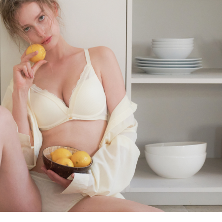
올데이 볼류머 라
[26SS] 올데이 볼류머 라
이트 3set
노와이어
,000
63
%
₩
110,000
315,000
65
%
699)
4.8 (리뷰 699)