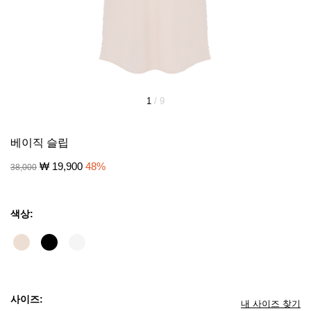
1
/
9
베이직 슬립
₩
19,900
48
%
38,000
색상:
사이즈:
내 사이즈 찾기