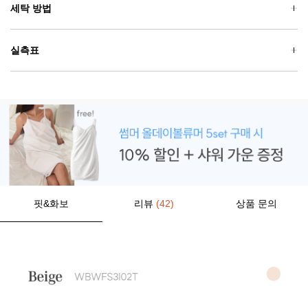
세탁 방법
실측표
핏&화보
리뷰
(42)
상품 문의