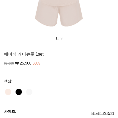
1
/
9
베이직 캐미큐롯 1set
₩
25,900
59
%
63,000
색상:
사이즈:
내 사이즈 찾기