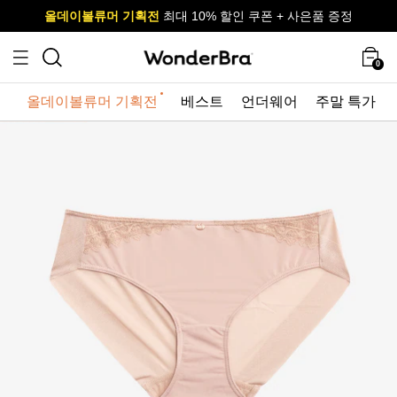
올데이볼류머 기획전
올데이볼류머 기획전
사이즈 무료 교환 서비스
사이즈 무료 교환 서비스
최대 10% 할인 쿠폰 + 사은품 증정
0
올데이볼류머 기획전
베스트
언더웨어
주말 특가