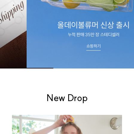
올데이볼류머 신상 출시
누적 판매 35만 장 스테디셀러
쇼핑하기
New Drop