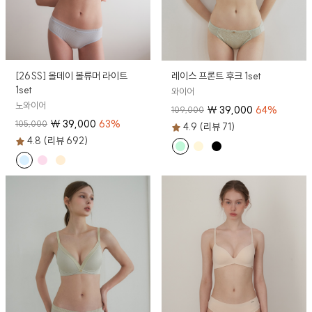
[26SS] 올데이 볼류머 라이트
레이스 프론트 후크 1set
1set
와이어
노와이어
₩
39,000
64
%
109,000
₩
39,000
63
%
105,000
4.9 (리뷰 71)
4.8 (리뷰 692)