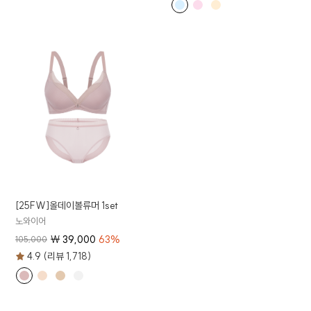
[25FW]올데이볼류머 1set
노와이어
₩
39,000
63
%
105,000
4.9 (리뷰 1,718)