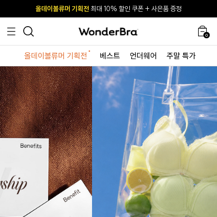
올데이볼류머 기획전
올데이볼류머 기획전
사이즈 무료 교환 서비스
사이즈 무료 교환 서비스
최대 10% 할인 쿠폰 + 사은품 증정
최대 10% 할인 쿠폰 + 사은품 증정
0
올데이볼류머 기획전
베스트
언더웨어
주말 특가