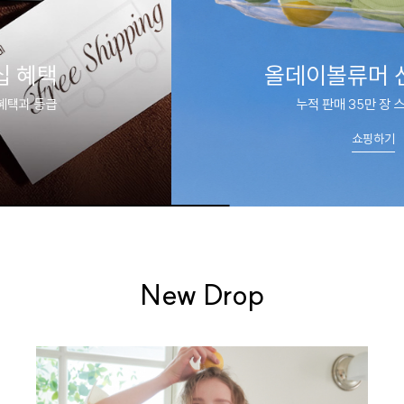
올데이볼류머 신상 출시
누적 판매 35만 장 스테디셀러
쇼핑하기
New Drop