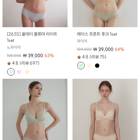
[26SS] 올데이 볼류머 라이트
레이스 프론트 후크 1set
1set
와이어
노와이어
₩
39,000
64
%
109,000
₩
39,000
63
%
105,000
4.8 (리뷰 75)
4.8 (리뷰 697)