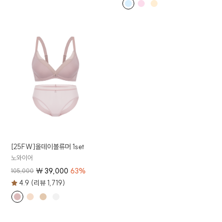
[25FW]올데이볼류머 1set
노와이어
₩
39,000
63
%
105,000
4.9 (리뷰 1,719)