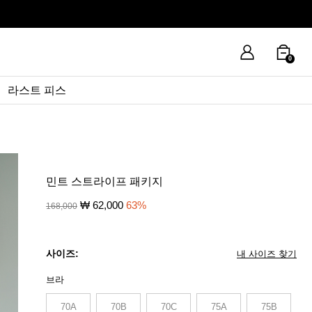
0
라스트 피스
민트 스트라이프 패키지
₩
62,000
63
%
168,000
사이즈:
내 사이즈 찾기
브라
70A
70B
70C
75A
75B