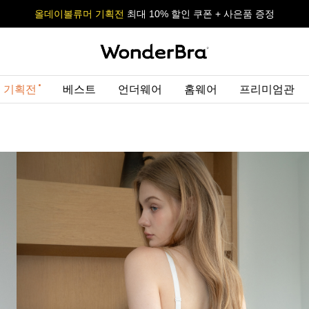
올데이볼류머 기획전
올데이볼류머 기획전
사이즈 무료 교환 서비스
사이즈 무료 교환 서비스
최대 10% 할인 쿠폰 + 사은품 증정
 기획전
베스트
언더웨어
홈웨어
프리미엄관