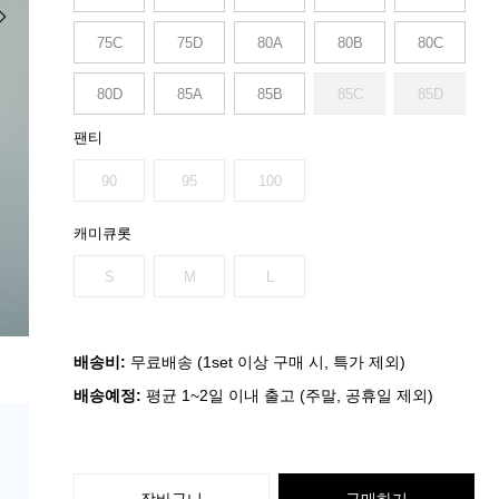
75C
75D
80A
80B
80C
80D
85A
85B
85C
85D
팬티
90
95
100
캐미큐롯
S
M
L
배송비:
무료배송 (1set 이상 구매 시, 특가 제외)
배송예정:
평균 1~2일 이내 출고 (주말, 공휴일 제외)