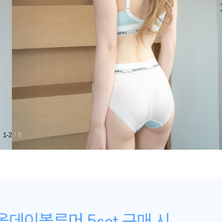
1-2
/ 8