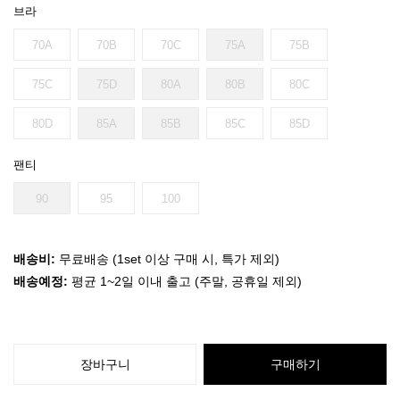
브라
70A
70B
70C
75A
75B
75C
75D
80A
80B
80C
80D
85A
85B
85C
85D
팬티
90
95
100
배송비:
무료배송 (1set 이상 구매 시, 특가 제외)
배송예정:
평균 1~2일 이내 출고 (주말, 공휴일 제외)
장바구니
구매하기