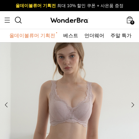
올데이볼류머 기획전
올데이볼류머 기획전
사이즈 무료 교환 서비스
사이즈 무료 교환 서비스
최대 10% 할인 쿠폰 + 사은품 증정
0
올데이볼류머 기획전
베스트
언더웨어
주말 특가