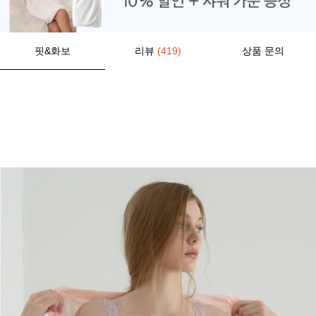
핏&화보
리뷰
(419)
상품 문의