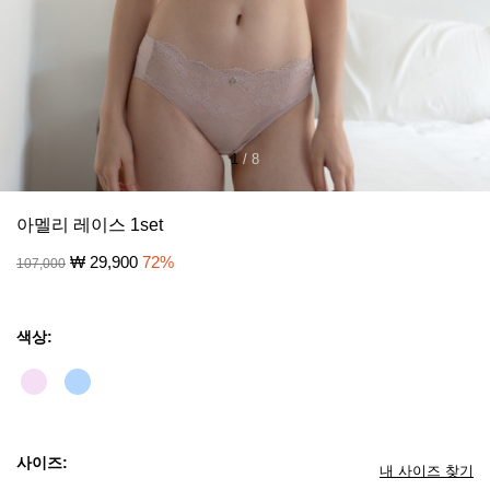
1
/
8
아멜리 레이스 1set
₩
29,900
72
%
107,000
색상:
사이즈:
내 사이즈 찾기