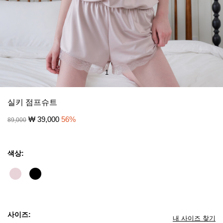
1
/
8
실키 점프슈트
₩
39,000
56
%
89,000
색상:
사이즈:
내 사이즈 찾기