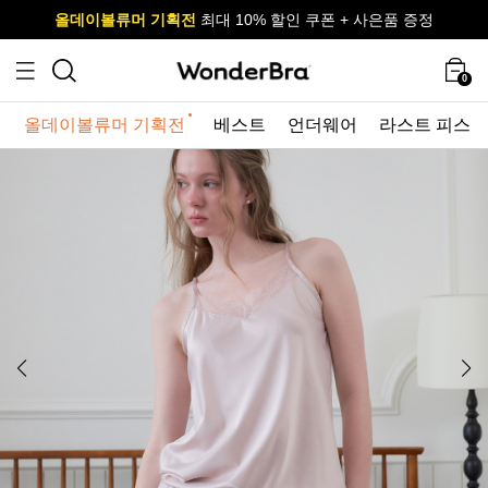
올데이볼류머 기획전
올데이볼류머 기획전
사이즈 무료 교환 서비스
사이즈 무료 교환 서비스
최대 10% 할인 쿠폰 + 사은품 증정
0
올데이볼류머 기획전
베스트
언더웨어
라스트 피스