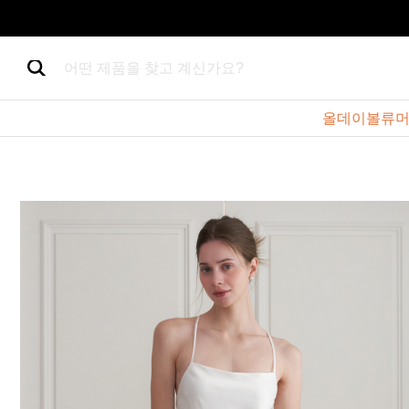
어떤 제품을 찾고 계신가요?
올데이볼류머