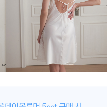
1-2
/ 8