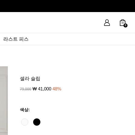
0
라스트 피스
셀라 슬립
₩
41,000
48
%
79,000
색상: