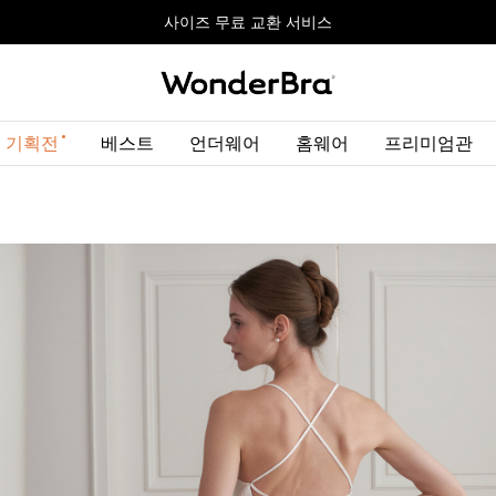
올데이볼류머 기획전
올데이볼류머 기획전
사이즈 무료 교환 서비스
사이즈 무료 교환 서비스
최대 10% 할인 쿠폰 + 사은품 증정
 기획전
베스트
언더웨어
홈웨어
프리미엄관