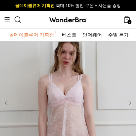
올데이볼류머 기획전
올데이볼류머 기획전
사이즈 무료 교환 서비스
사이즈 무료 교환 서비스
최대 10% 할인 쿠폰 + 사은품 증정
0
올데이볼류머 기획전
베스트
언더웨어
주말 특가