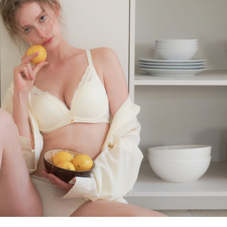
올데이 볼류머 라
[26SS] 올데이 볼류머 라
이트 3set
노와이어
,000
63
%
₩
110,000
315,000
65
%
696)
4.8 (리뷰 696)