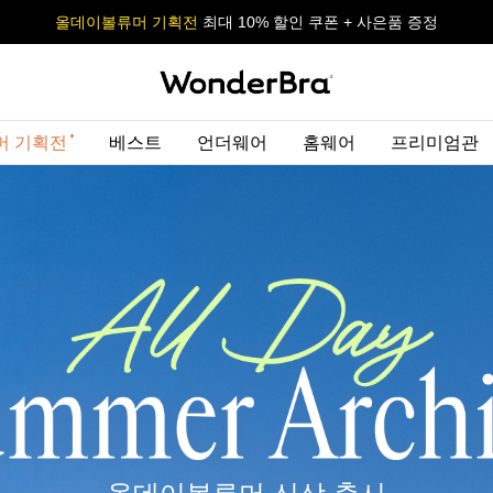
올데이볼류머 기획전
올데이볼류머 기획전
사이즈 무료 교환 서비스
사이즈 무료 교환 서비스
최대 10% 할인 쿠폰 + 사은품 증정
머 기획전
베스트
언더웨어
홈웨어
프리미엄관