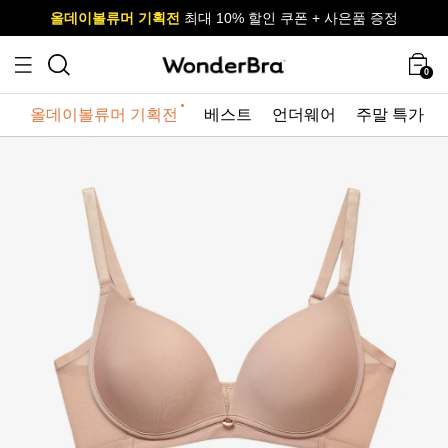
올데이볼류머 기획전
올데이볼류머 기획전
사이즈 무료 교환 서비스
사이즈 무료 교환 서비스
최대 10% 할인 쿠폰 + 사은품 증정
0
올데이볼류머 기획전
베스트
언더웨어
주말 특가