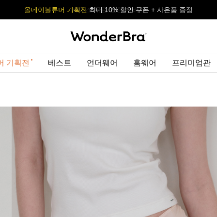
올데이볼류머 기획전
올데이볼류머 기획전
사이즈 무료 교환 서비스
사이즈 무료 교환 서비스
최대 10% 할인 쿠폰 + 사은품 증정
머 기획전
베스트
언더웨어
홈웨어
프리미엄관