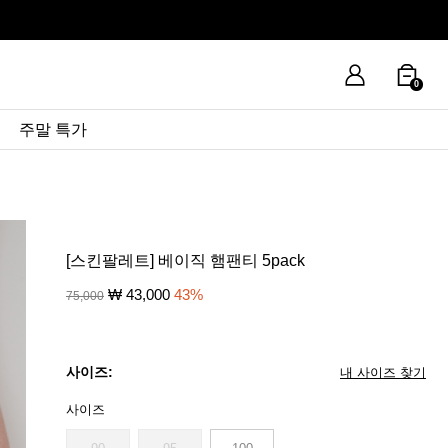
0
주말 특가
[스킨팔레트] 베이직 햄팬티 5pack
₩
43,000
43
%
75,000
사이즈:
내 사이즈 찾기
사이즈