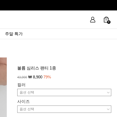
0
주말 특가
볼륨 심리스 팬티 1종
₩
8,900
79
%
43,000
컬러
사이즈