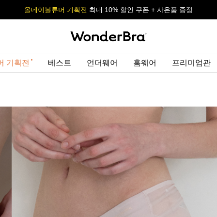
올데이볼류머 기획전
올데이볼류머 기획전
사이즈 무료 교환 서비스
최대 10% 할인 쿠폰 + 사은품 증정
머 기획전
베스트
언더웨어
홈웨어
프리미엄관