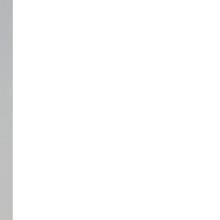
세탁 방법
실측표