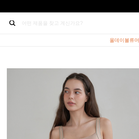
어떤 제품을 찾고 계신가요?
올데이볼류머