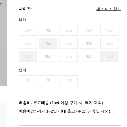
사이즈:
내 사이즈 찾기
브라
70A
70B
70C
75A
75B
75C
75D
80A
80B
80C
80D
85A
85B
85C
85D
팬티
90
95
100
배송비:
무료배송 (1set 이상 구매 시, 특가 제외)
배송예정:
평균 1~2일 이내 출고 (주말, 공휴일 제외)