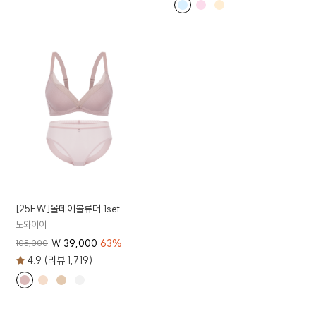
[25FW]올데이볼류머 1set
노와이어
₩
39,000
63
%
105,000
4.9 (리뷰 1,719)