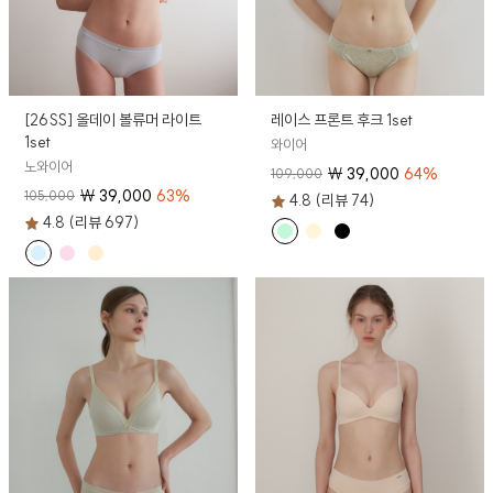
[26SS] 올데이 볼류머 라이트
레이스 프론트 후크 1set
1set
와이어
노와이어
₩
39,000
64
%
109,000
₩
39,000
63
%
105,000
4.8 (리뷰 74)
4.8 (리뷰 697)