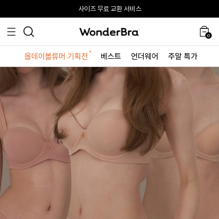
올데이볼류머 기획전
올데이볼류머 기획전
사이즈 무료 교환 서비스
사이즈 무료 교환 서비스
최대 10% 할인 쿠폰 + 사은품 증정
0
올데이볼류머 기획전
베스트
언더웨어
주말 특가