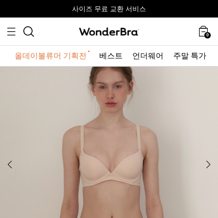
올데이볼류머 기획전
올데이볼류머 기획전
사이즈 무료 교환 서비스
사이즈 무료 교환 서비스
최대 10% 할인 쿠폰 + 사은품 증정
0
올데이볼류머 기획전
베스트
언더웨어
주말 특가