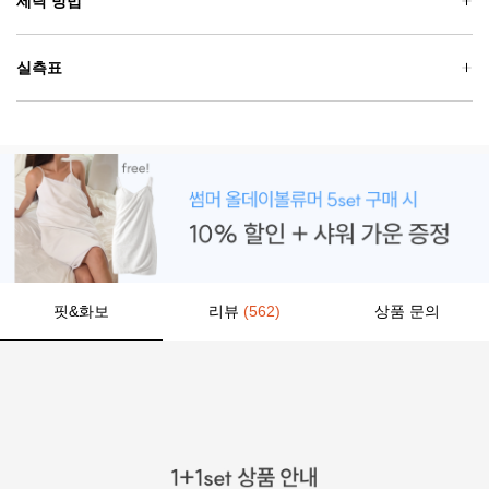
세탁 방법
실측표
핏&화보
리뷰
(562)
상품 문의