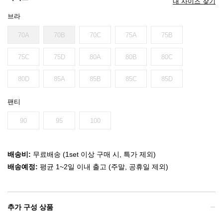
내 사이즈 찾기
브라
70A
70B
70C
75A
75B
75C
75D
80A
80B
80C
80D
85A
85B
85C
85D
팬티
90
95
100
배송비:
무료배송 (1set 이상 구매 시, 특가 제외)
배송예정:
평균 1~2일 이내 출고 (주말, 공휴일 제외)
추가 구성 상품