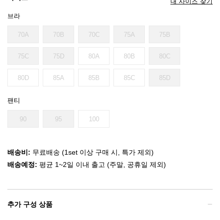
내 사이즈 찾기
브라
70A
70B
70C
75A
75B
75C
75D
80A
80B
80C
80D
85A
85B
85C
85D
팬티
90
95
100
배송비:
무료배송 (1set 이상 구매 시, 특가 제외)
배송예정:
평균 1~2일 이내 출고 (주말, 공휴일 제외)
추가 구성 상품