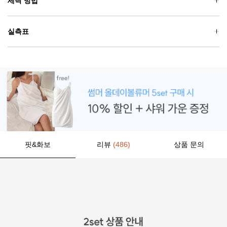
세탁 방법
실측표
핏&화보
리뷰
(486)
상품 문의