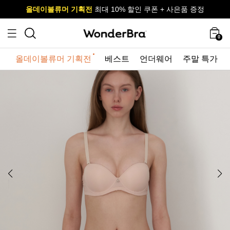
올데이볼류머 기획전
올데이볼류머 기획전
사이즈 무료 교환 서비스
사이즈 무료 교환 서비스
최대 10% 할인 쿠폰 + 사은품 증정
0
올데이볼류머 기획전
베스트
언더웨어
주말 특가