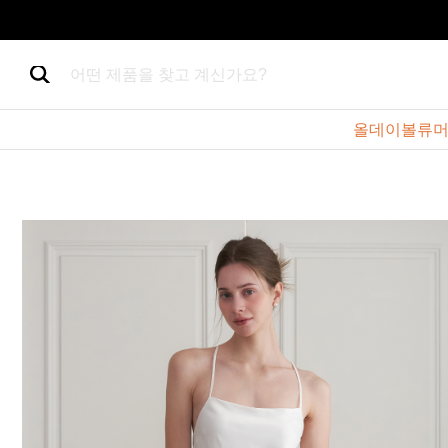
어떤 제품을 찾고 계신가요?
올데이볼류머