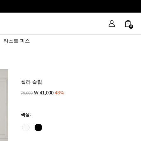
0
라스트 피스
셀라 슬립
₩
41,000
48
%
79,000
색상: