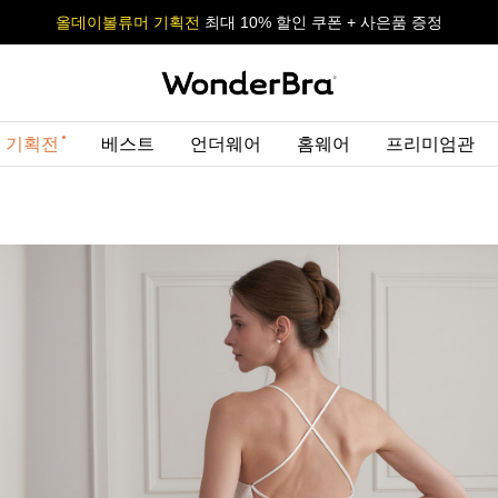
올데이볼류머 기획전
올데이볼류머 기획전
사이즈 무료 교환 서비스
사이즈 무료 교환 서비스
최대 10% 할인 쿠폰 + 사은품 증정
 기획전
베스트
언더웨어
홈웨어
프리미엄관