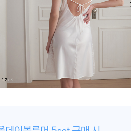
1-2
/ 8