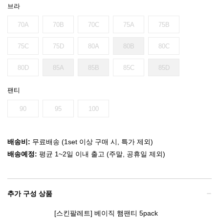
브라
70A
70B
70C
75A
75B
75C
75D
80A
80B
80C
80D
85A
85B
85C
85D
팬티
90
95
100
배송비:
무료배송 (1set 이상 구매 시, 특가 제외)
배송예정:
평균 1~2일 이내 출고 (주말, 공휴일 제외)
추가 구성 상품
[스킨팔레트] 베이직 햄팬티 5pack