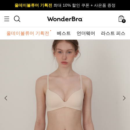
올데이볼류머 기획전
올데이볼류머 기획전
사이즈 무료 교환 서비스
사이즈 무료 교환 서비스
최대 10% 할인 쿠폰 + 사은품 증정
0
올데이볼류머 기획전
베스트
언더웨어
라스트 피스