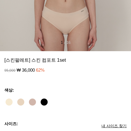
1
/
16
[스킨팔레트] 스킨 컴포트 1set
₩
36,000
62
%
95,000
색상:
사이즈:
내 사이즈 찾기