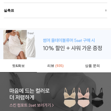
실측표
핏&화보
리뷰
(935)
상품 문의