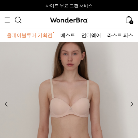
올데이볼류머 기획전
올데이볼류머 기획전
사이즈 무료 교환 서비스
사이즈 무료 교환 서비스
최대 10% 할인 쿠폰 + 사은품 증정
0
올데이볼류머 기획전
베스트
언더웨어
라스트 피스