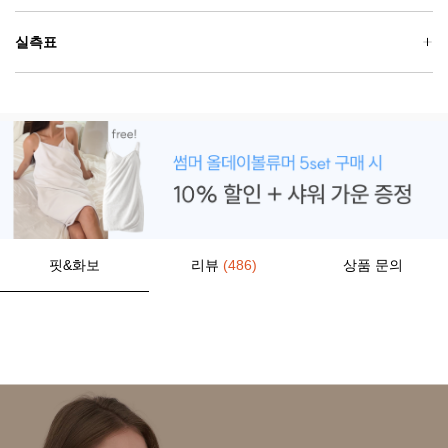
실측표
핏&화보
리뷰
(486)
상품 문의