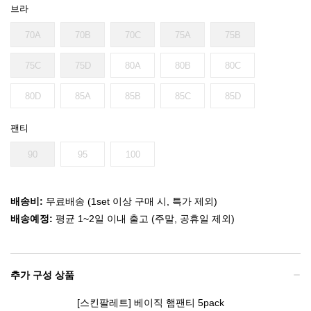
브라
70A
70B
70C
75A
75B
75C
75D
80A
80B
80C
80D
85A
85B
85C
85D
팬티
90
95
100
배송비:
무료배송 (1set 이상 구매 시, 특가 제외)
배송예정:
평균 1~2일 이내 출고 (주말, 공휴일 제외)
추가 구성 상품
[스킨팔레트] 베이직 햄팬티 5pack