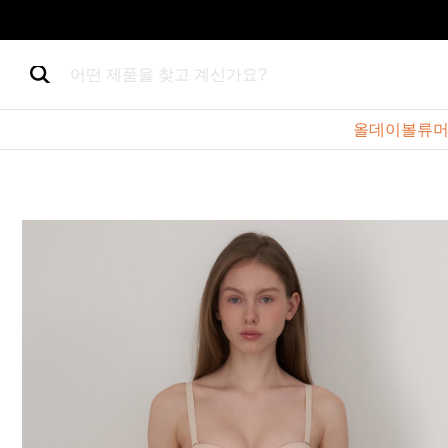
어떤 제품을 찾고 계신가요?
올데이볼류머