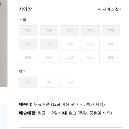
사이즈:
내 사이즈 찾기
브라
70A
70B
70C
75A
75B
75C
75D
80A
80B
80C
80D
85A
85B
85C
85D
팬티
90
95
100
배송비:
무료배송 (1set 이상 구매 시, 특가 제외)
배송예정:
평균 1~2일 이내 출고 (주말, 공휴일 제외)