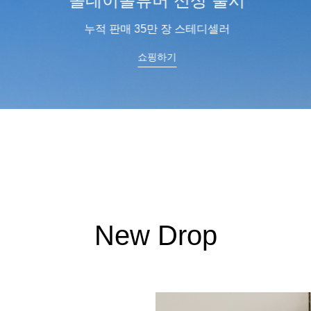
올데이볼류머 신상 출시
누적 판매 35만 장 스테디셀러
쇼핑하기
New Drop