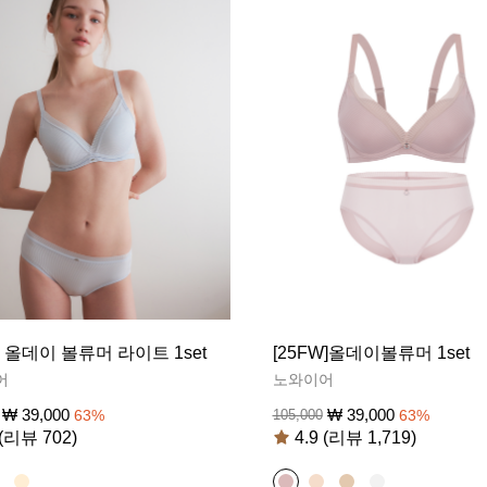
S] 올데이 볼류머 라이트 1set
[25FW]올데이볼류머 1set
어
노와이어
₩
39,000
₩
39,000
63
%
105,000
63
%
 (리뷰 702)
4.9 (리뷰 1,719)