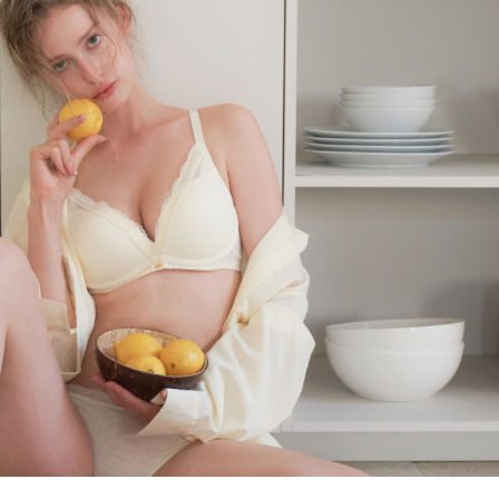
올데이 볼류머 라
[26SS] 올데이 볼류머 라
이트 3set
노와이어
,000
63
%
₩
110,000
315,000
65
%
702)
4.8 (리뷰 702)