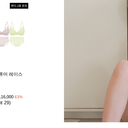
[26SS] 
류머 레이스
이트 1set
노와이어
₩
39
105,000
116,000
63
%
4.8 (리뷰 
뷰 29)