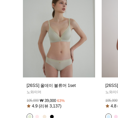
[26SS] 올데이 볼류머 1set
[26S
노와이어
노와이
₩
39,000
105,000
63
%
105,000
4.9 (리뷰 3,137)
4.8