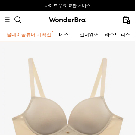
올데이볼류머 기획전
올데이볼류머 기획전
사이즈 무료 교환 서비스
사이즈 무료 교환 서비스
최대 10% 할인 쿠폰 + 사은품 증정
0
올데이볼류머 기획전
베스트
언더웨어
라스트 피스