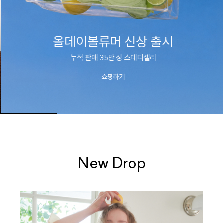
올데이볼류머 신상 출시
누적 판매 35만 장 스테디셀러
쇼핑하기
New Drop