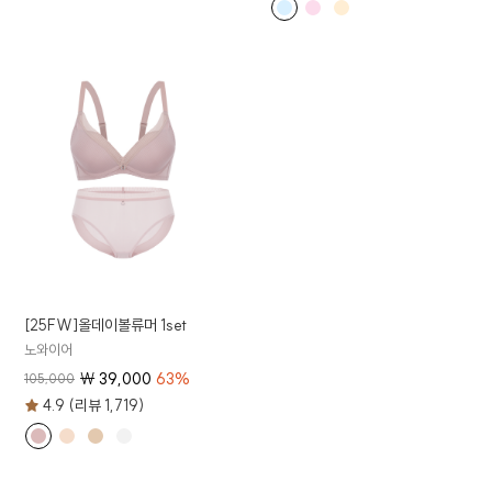
[25FW]올데이볼류머 1set
노와이어
₩
39,000
63
%
105,000
4.9 (리뷰 1,719)