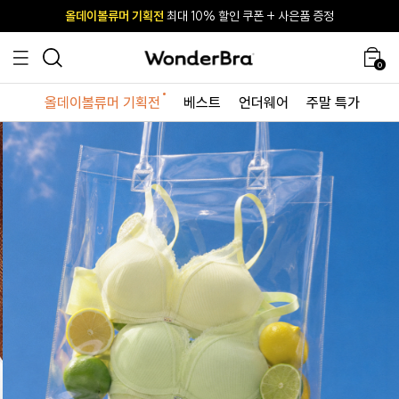
올데이볼류머 기획전
올데이볼류머 기획전
사이즈 무료 교환 서비스
사이즈 무료 교환 서비스
최대 10% 할인 쿠폰 + 사은품 증정
최대 10% 할인 쿠폰 + 사은품 증정
0
올데이볼류머 기획전
베스트
언더웨어
주말 특가