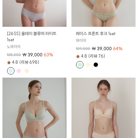
[26SS] 올데이 볼류머 라이트
레이스 프론트 후크 1set
1set
와이어
노와이어
₩
39,000
64
%
109,000
₩
39,000
63
%
105,000
4.8 (리뷰 76)
4.8 (리뷰 698)